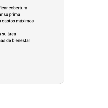
ficar cobertura
ar su prima
los gastos máximos
n su área
as de bienestar
 window
ew window