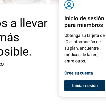
S
V
G
Inicio de sesión
 a llevar
para miembros
 más
Obtenga su tarjeta de
ID e información de
osible.
su plan, encuentre
médicos de la red,
entre otros.
SM
- Open
Cree su cuenta
- 
Iniciar sesión