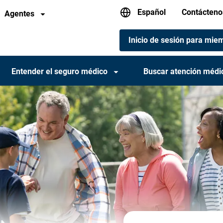
Español
Menú
Contácteno
in a new window
- Opens in a new window
Agentes
de
Menú
utilidades
Inicio de sesión para mie
de
de
utilidades
encabezad
para
Entender el seguro médico
Buscar atención médi
miembros
(móvil)