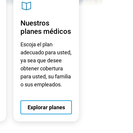
S
V
G
Nuestros
planes médicos
Escoja el plan
adecuado para usted,
ya sea que desee
obtener cobertura
para usted, su familia
o sus empleados.
s in a new window
Opens in a new window
Explorar planes