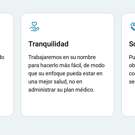
S
S
V
V
G
G
Tranquilidad
S
do
Trabajaremos en su nombre
Pu
para hacerlo más fácil, de modo
ob
que su enfoque pueda estar en
co
una mejor salud, no en
se
administrar su plan médico.